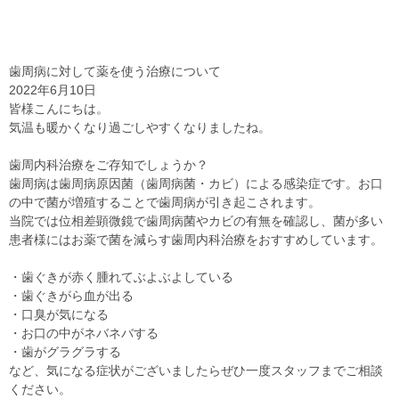
歯周病に対して薬を使う治療について
2022年6月10日
皆様こんにちは。
気温も暖かくなり過ごしやすくなりましたね。
歯周内科治療をご存知でしょうか？
歯周病は歯周病原因菌（歯周病菌・カビ）による感染症です。お口
の中で菌が増殖することで歯周病が引き起こされます。
当院では位相差顕微鏡で歯周病菌やカビの有無を確認し、菌が多い
患者様にはお薬で菌を減らす歯周内科治療をおすすめしています。
・歯ぐきが赤く腫れてぶよぶよしている
・歯ぐきがら血が出る
・口臭が気になる
・お口の中がネバネバする
・歯がグラグラする
など、気になる症状がございましたらぜひ一度スタッフまでご相談
ください。