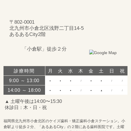
〒802-0001
北九州市小倉北区浅野二丁目14‐5
あるあるCity2階
「小倉駅」徒歩２分
診療時間
月
火
水
木
金
土
日
祝
9:00 ～ 13:00
●
●
●
/
●
●
/
/
14:00 ～ 18:00
●
●
●
/
●
▲
/
/
▲ 土曜午後は14:00〜15:30
休診日：木・日・祝
福岡県北九州市小倉北区のケイズ歯科・矯正歯科小倉ステーション。小
倉駅より徒歩２分、「あるあるCity」の２階にある歯科医院です。土曜