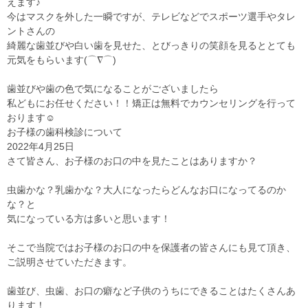
えます♪
今はマスクを外した一瞬ですが、テレビなどでスポーツ選手やタレ
ントさんの
綺麗な歯並びや白い歯を見せた、とびっきりの笑顔を見るととても
元気をもらいます(⌒∇⌒)
歯並びや歯の色で気になることがございましたら
私どもにお任せください！！矯正は無料でカウンセリングを行って
おります☺
お子様の歯科検診について
2022年4月25日
さて皆さん、お子様のお口の中を見たことはありますか？
虫歯かな？乳歯かな？大人になったらどんなお口になってるのか
な？と
気になっている方は多いと思います！
そこで当院ではお子様のお口の中を保護者の皆さんにも見て頂き、
ご説明させていただきます。
歯並び、虫歯、お口の癖など子供のうちにできることはたくさんあ
ります！