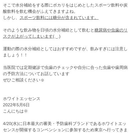
そこで水分補給をする際にポカリをはじめとしたスポーツ飲料や炭
酸飲料を飲む機会がふえてきますよね。
しかし、
スポーツ飲料には
糖分
が含まれています。
そのような飲み物を日頃の水分補給として飲むと
糖尿病や虫歯のリ
スクが上がってしまいます
(._.)
運動の際の水分補給としてはおすすめですが、飲みすぎには注意し
ましょう！！
当医院では定期健診で虫歯のチェックや自分に合った虫歯や歯周病
の予防方法についてお話しています
ぜひご相談ください☺
ホワイトエッセンス
2022年5月6日
こんにちは🌞
4/20(水)に日本最大の審美・予防歯科ブランドであるホワイトエッ
センスが開催するコンベンションに参加するため東京へ行ってきま