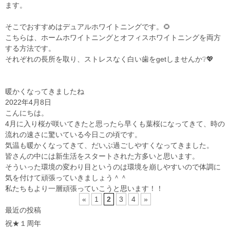
ます。
そこでおすすめはデュアルホワイトニングです。🌻
こちらは、ホームホワイトニングとオフィスホワイトニングを両方
する方法です。
それぞれの長所を取り、ストレスなく白い歯をgetしませんか❔💖
暖かくなってきましたね
2022年4月8日
こんにちは。
4月に入り桜が咲いてきたと思ったら早くも葉桜になってきて、時の
流れの速さに驚いている今日この頃です。
気温も暖かくなってきて、だいぶ過ごしやすくなってきました。
皆さんの中には新生活をスタートされた方多いと思います。
そういった環境の変わり目というのは環境を崩しやすいので体調に
気を付けて頑張っていきましょう＾＾
私たちもより一層頑張っていこうと思います！！
«
1
2
3
4
»
最近の投稿
祝★１周年