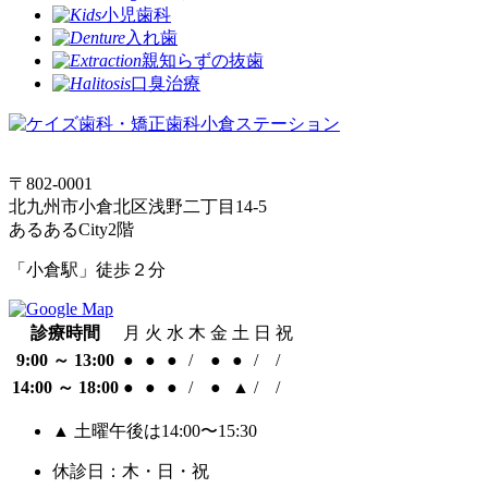
小児歯科
入れ歯
親知らずの抜歯
口臭治療
〒802-0001
北九州市小倉北区浅野二丁目14‐5
あるあるCity2階
「小倉駅」徒歩２分
診療時間
月
火
水
木
金
土
日
祝
9:00 ～ 13:00
●
●
●
/
●
●
/
/
14:00 ～ 18:00
●
●
●
/
●
▲
/
/
▲ 土曜午後は14:00〜15:30
休診日：木・日・祝