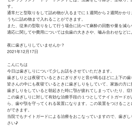
す。
通常だと型取りをして詰め物が入るまでに１週間から２週間かかり
うちに詰め物まで入れることができます。
また、従来の型取りをして行う場合に比べて麻酔の回数や量を減ら
適応に関してや費用については虫歯の大きさや、嚙み合わせなどに
夜に歯ぎしりしていませんか？
2021年12月17日
こんにちは
今日は歯ぎしりについて少しお話をさせていただきます。
歯ぎしりとは夜寝ているときにぎりぎりと音が鳴るほどに上下の歯
皆さんの中にも夜寝ているときに歯ぎしりをしていて、家族の方に
歯ぎしりをしていると朝起きた時に顎が疲れてしまっていたり、症
この歯ぎしりに対して有効な治療手段の１つとしてナイトガードが
ら、歯や顎を守ってくれる装置になります。この装置をつけること
ができます。
当院でもナイトガードによる治療をおこなっていますので、歯ぎし
さい♪