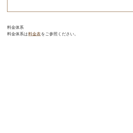
料金体系
料金体系は
料金表
をご参照ください。