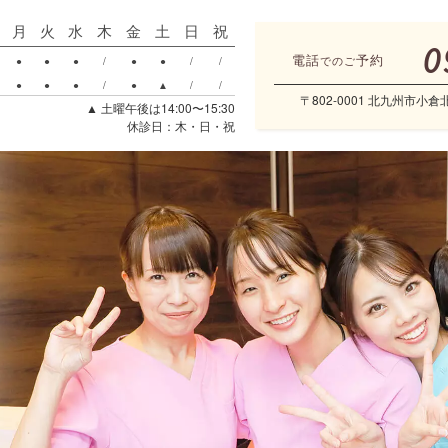
月
火
水
木
金
土
日
祝
0
電話
予約
●
●
●
/
●
●
/
/
でのご
●
●
●
/
●
▲
/
/
〒802-0001 北九州市小倉
▲ 土曜午後は14:00〜15:30
休診日：木・日・祝