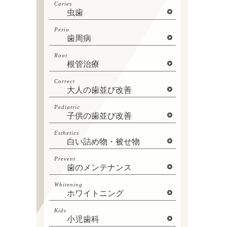
Caries
虫歯
Perio
歯周病
Root
根管治療
Correct
大人の歯並び改善
Pediatric
子供の歯並び改善
Esthetics
白い詰め物・被せ物
Prevent
歯のメンテナンス
Whitening
ホワイトニング
Kids
小児歯科