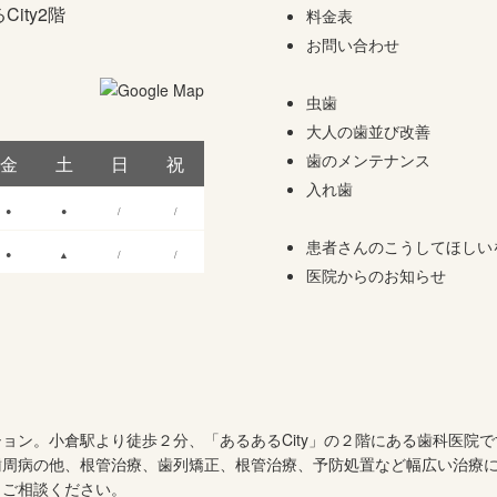
ity2階
料金表
お問い合わせ
虫歯
大人の歯並び改善
歯のメンテナンス
金
土
日
祝
入れ歯
●
●
/
/
患者さんのこうしてほしい
●
▲
/
/
医院からのお知らせ
ョン。小倉駅より徒歩２分、「あるあるCity」の２階にある歯科医院
歯周病の他、根管治療、歯列矯正、根管治療、予防処置など幅広い治療
、ご相談ください。