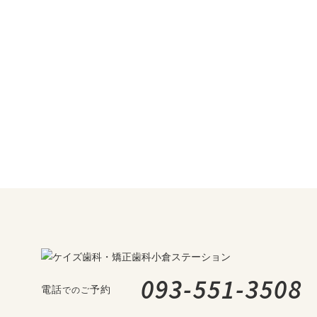
093-551-3508
電話
予約
でのご